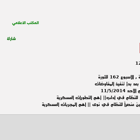
المكتب الاعلامي
شارك
وع 162 للثورة
عد بدأ تنفيذ المفاوضات
11/5/201
 للنظام في ادلب|| أهم التطورات العسكرية
ين عنصراً للنظام في نوى || اهم المجريات العسكرية