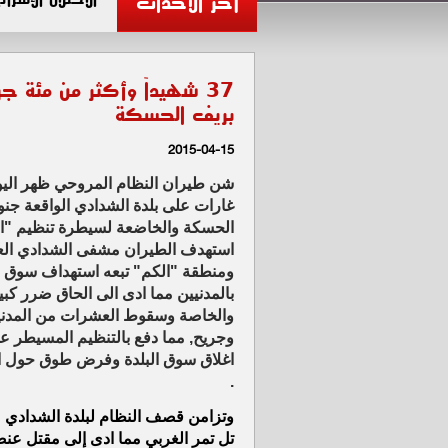
آخر الأحداث
37 شهيداً وأكثر من مئة
بريف الحسكة
2015-04-15
شن طيران النظام المروحي ظهر اليوم
غارات على بلدة الشدادي الواقعة ج
الحسكة والخاضعة لسيطرة تنظيم "ال
استهدف الطيران مشفى الشدادي الع
ومنطقة "الكم" تبعه استهداف سوق ا
بالمدنيين مما ادى الى الحاق ضرر كبير
والخاصة وسقوط العشرات من المدنيي
وجريح, مما دفع بالتنظيم المسيطر عل
اغلاق سوق البلدة وفرض طوق حول ال
.
وتزامن قصف النظام لبلدة الشدادي م
تل تمر الغربي مما ادى إلى مقتل عن