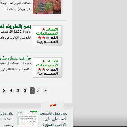
حافظت القوى العسكرية الم
متابعة
عام دون أن ...
اهم التطورات له
الأحد 16
الرابع على التوالي، في واح
من هو جيش مغاوير
محمد الأسعد-اتحاد تنسيقيا
تنظيم الدولة والنظام في .
5
4
3
2
<
«
1
هام
بيان حول التصعيد
بيان مزوّ
الإسرائيلي على
الاتحاد –
الأراضي السورية
رسمي