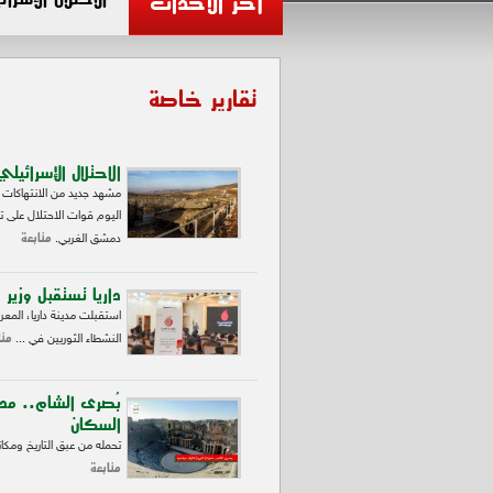
آخر الأحداث
تقارير خاصة
الاحتلال الإسرا
مشهد جديد من الانتهاكات و
اليوم قوات الاحتلال على 
متابعة
دمشق الغربي.
داريا تستقبل وزير 
استقبلت مدينة داريا، المعر
متا
النشطاء الثوريين في ...
بُصرى الشام.. مدي
السكان
تحمله من عبق التاريخ ومكان
متابعة