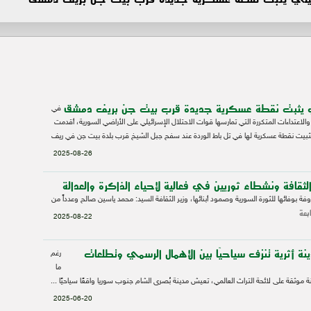
ئيلي يثبت نقطة عسكرية جديدة قرب بيت جن بريف دمشق
في
الاعتداءات المتكررة التي تمارسها قوات الاحتلال الإسرائيلي على الأراضي السورية، أقدمت
تثبيت نقطة عسكرية لها في تل باط الوردة عند سفح جبل الشيخ قرب بلدة بيت جن في ريف
2025-08-26
الثقافة ونشطاء ثوريين في فعالية لإحياء الذاكرة والعدالة
وفة بوفائها للثورة السورية وصمود أبنائها، وزير الثقافة السيد: محمد ياسين صالح وعدداً من
بعة
2025-08-22
نة أثرية تنزف سياحيًا بين الإهمال الرسمي وتطلعات
رغم
ما
ة موثقة على لائحة التراث العالمي، تعيش مدينة بُصرى الشام جنوب سوريا واقعًا سياحيًا ...
2025-06-20