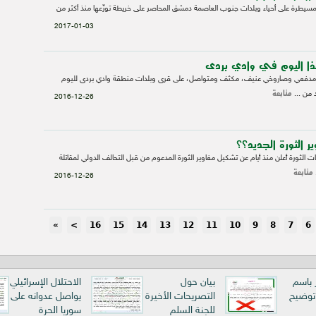
سيطرة على أحياء وبلدات جنوب العاصمة دمشق المحاصر على خريطة توزّعها منذ أكثر من
2017-01-03
ذا اليوم في وادي بردى
25.12.20 قصف مدفعي وصاروخي عنيف، مكثف ومتواصل، على قرى وبلدات منطقة وادي بردى لليوم
متابعة
د من ...
2016-12-26
 الثورة الجديد؟؟
ت الثورة أعلن منذ أيام عن تشكيل مغاوير الثورة المدعوم من قبل التحالف الدولي لمقاتلة
متابعة
2016-12-26
»
>
16
15
14
13
12
11
10
9
8
7
6
ر باسم
بيان حول
الاحتلال الإسرائيلي
 توضيح
التصريحات الأخيرة
يواصل عدوانه على
للجنة السلم
سوريا الحرة