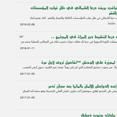
ة غباغب بريف درعا الشمالي في ظل غياب المؤسسات
لفقر
ريف درعا الشمالي في ظل غياب المؤسسات الكافلة والحصار والفقر : أفاد عضو اتحاد
متابعة
.
2018-02-09
رعا لتنشيط دور المرأة في المجتمع ..
افاد
قيات الثورة السورية في درعا بأن هناك دورات تدريب تقام في المجالس المحلية بدعم من
2018-01-11
ة لمجزرة علي الوحش **تفاصيل تروى لأول مرة
اً.. من جنوب دمشق المحاصر الذي لم يكن يوماً -ومنذ فجر التاريخ- سوى أرض الخصب
2017-01-05
د الدواعش الالمان بالمانيا بعد مجازر تدمر
القبض على المدعو (هاري سونغيل) أحد جزارين داعش ألماني الجنسية وهو منفذ أحد المجازر
2017-01-05
ببلدات جنوب دمشق