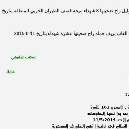
1- مجزرة في دير الزور عند معبر البوليل راح ضحيتها 8 شهداء نتيجة قصف الطيران الحربي للمنطقة بتاريخ
المكتب الحقوقي
شارك
وع 162 للثورة
عد بدأ تنفيذ المفاوضات
11/5/201
 للنظام في ادلب|| أهم التطورات العسكرية