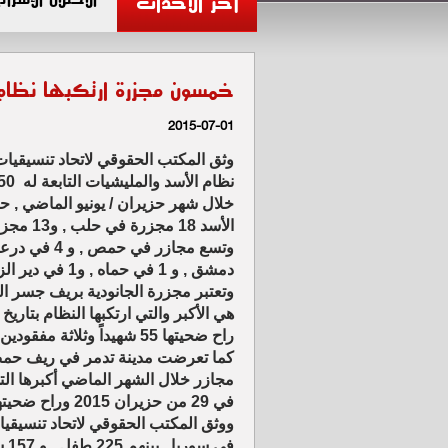
آخر الأحداث
خمسون مجزرة ارتكبها نظام
2015-07-01
وثق المكتب الحقوقي لاتحاد تنسيقيات
خلال شهر حزيران / يونيو الماضي , 
الأسد 18 مجز
دمشق , و 1 في حماه , و1 في دير الزور .
وتعتبر مجزرة الجانودية بريف جسر ا
راح ضحيتها 55 شهيداً وثلاثة مفقودين و126 جريحاً .
كما تعرضت مدينة تدمر في ريف حمص
مجازر خلال الشهر الماضي أكبرها التي
في 29 من حزيران 2015 وراح ضحيتها ما يزيد عن 30 مدنياً .
في سوريا , بينهم 225 طفل , و 157 سيدة .