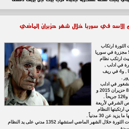
 الأسد في سوريا خلال شهر حزيران الماضي
 الثورة ارتكاب
نظام الأسد والمليشيات التابعة له 50 مجزرة في سوريا
حيث ارتكب نظام
رة في حلب , و13 مجزرة في ادلب ,
وتسع مجازر في حمص , و 4 في درعا , و4 في ريف
لشغور في ادلب
هي الأكبر والتي ارتكبها النظام بتاريخ 8 حزيران 2015 و
 الشرقي لأربعة
 ارتكبتها النظام
ووثق المكتب الحقوقي لاتحاد تنسيقيات الثورة خلال الشهر الماضي استشهاد 1352 مدني على يد النظام