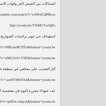
اشتباكات بين الجيش الحر وقوات الا
.youtube.com/watch?v=oAWsCQPBzxs
http://youtu.be/VNMUT-xQjFo
استهداف حي جوبر براجمات الصواريخ
h?v=rHRxunRCPZo&feature=youtu.be
ch?v=oM2s5eO-YSE&feature=youtu.be
آثار التعذيب على معتلقي في منطقة 
ch?v=-auNYHblSX4&feature=youtu.be
عدد شهداء مجزرة اليوم في معضمية 
ch?v=p683e-sdqeA&feature=youtu.be