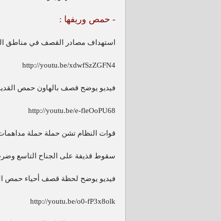
- حمص وريفها :
استهداف مصادر القصف في مناطق الش
http://youtu.be/xdwfSzZGFN4
فيديو يوضح قصف بالهاون حمص القديمة14-3-13
http://youtu.be/e-fleOoPU68
قوات النظام تشن حملة حملة مداهم
سقوط قذيفة على الجناح التاسع وض
فيديو يوضح لحظة قصف أحياء حمص القديمة ا
http://youtu.be/o0-fP3x8olk