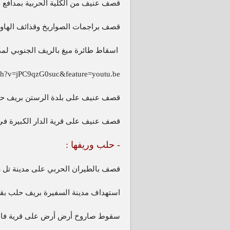
قصف عنيف من الكلية الحربية بمدافع ا
قصف براجمات الصواريخ وقذائف الها
اسقاط طائرة ميغ بالريف الجنوبي لمدينة حم
ch?v=jPC9qzG0suc&feature=youtu.be
قصف عنيف على بلدة الرستن بريف حمص
قصف عنيف على قرية الدار الكبيرة 
- حلب وريفها :
قصف بالطيران الحربي على مدينة تل
استهداف مدينة السفيرة بريف حلب بق
سقوط صاروخ أرض أرض على قرية فا