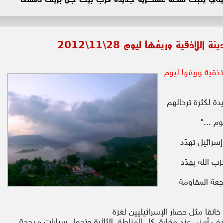
لاذقية وريفها ليوم 28\11\2012
اذقية وريفها ليوم
دة لكثرة ترحالهم
م ..."
سرائيل تهدّد
زب الله يهدّد
جعة المقاومة
انقا مثل حصار الإسرائيليين لغزة
ثيف أمني عند مفارق كل المناطق الثائرة وتجول سيارات مدججة