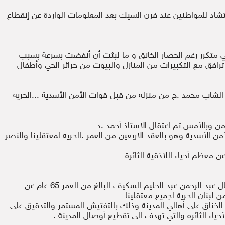
شاد للمواطنين عند فرن السيك بعد المعلومات الواردة عن إنقطاع
ئي متكرر رغم الحصار الخانق و ما لبثت أن أنفضت بسرعة بسبب
افق مع التكبيرات من المنازل والبيوت من حرائر الحي وأطفال
لشاب محمد .ح من منزله من قبل قوات الأمن الأسدية ...الحريه
من وبالأمس تم اعتقال الاستاذ أحمد .د
الأسدية وهو بالعقد الاربعين من العمر .الحريه لمعتقلينا والنصر
ن معظم أحياء اللاذقية الثائرة
قامت قوات النظام يوم أمس بإعتقال عبد الرحمن عبد الحليم السكيف البالغ من العمر 65 عام عن
من لبنان الحرية لجميع معتقلينا
خناق على أهالي المدينة وذلك بالتفتيش المستمر والتدقيق على
أحياء الثائره والتي تهدف الى تقطيع أوصال المدينة .