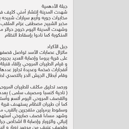
جبلة الأدهمية
شهدت المدينة إنتشار أمني کثیف ف
مخابرات جویه وأربع سیارات شبیحه 
مخبر الشبيح مصطفی عزام الملقب بل
وشهدت المدينة اليوم خروج حرائر م
المنكوبة كما نادوا بإسقاط النظام
جبل الأكراد
ماتزال عصابات الأسد تواصل قصف
على قرية بروما وإصابة العديد بجروح
و قيام الطيران المروحي بإلقاء قنب
أنفجارات ضخمة وعديدة تجاوز عددها 
وقام أبطال الجيش الحر بالتصدي لطي
ورصد تحليق مكثف للطيران المروحي
( ناحية كنسبا ومصيف سلمى ) بعدد م
والقصف المروحي اليوم أتسع وأسته
كما أن طيران النظام يستهدف قرية ك
وسقوط برميلين متفجرين بالقرب من ق
وشهد مساءا قصف صاروخي أستهدف قر
إنباتي والزوبار وإصابة 8 اشخاص جراء القصف ،
وقصف عنيف من مرصد زوبار و إنباته الحصيله الاولى