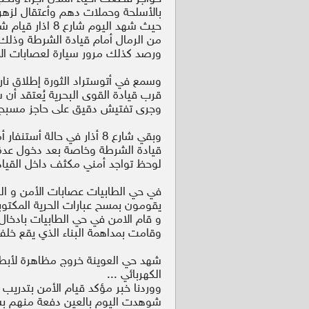
بالأسلحة وحملات دهم وأعتقال لزهر
حيث شهد اليوم شارع 8 اذار قيام شاحنة بأفراغ حمولتها المكونة
من الرمال أمام قيادة الشرطة وذلك من
ورصد كذلك مرور سيارة لعصابات الأ
وسمع في أتوستراد الثورة إطلاق نا
قرب قيادة القوى البحرية يُعتقد أن
وجرى تفتيش دقيق على حاجز مسبح 
وبقي شارع 8 أذار في حالة
قيادة الشرطة وخاصة بعد دخول عدة
لوحظ تواجد أمني مكثف داخل القيادة
في حي الطابيات عصابات الأمن و الش
يقومون بمسح عبارات الحرية المكتوبة
و قام الامن في حي الطابيات بادخال 
وقامت بمداهمة البناء الذي يقع خل
شهد حي العوينة خروج مظاهرة لأبطا
الكهربائي ...
ووردنا خبر مؤكد قيام الأمن بتدريب 
شوهدت اليوم بالعين دفعة منهم بسيا