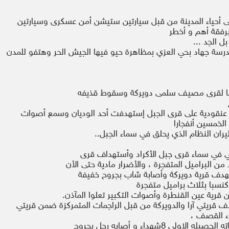
ی أحیاء المدينة من قبل سیارتین ستیشن أمن عسکری وسیارتین
برفقة أهم و أخطر
 الجد ...
درسة جهاد بحي العزي بمظاهرة حيو فيها الجيش الحر وهتفو للمدن
ها لقرى مصيف سلمى دويركة وسقوط قذيفه
لة عنقودية على قرى الجبل إستهدفت أحد الوديان وسمع أصوات
الخمسين أنفجارا
ران النظام الذي يحلق في سماء الجبل..
 في سماء قرى جبل الأكراد وأستهداف قرى
ن البراميل المتفجرة ، والأضرار مادية حتى الأن
دف قرية دويركة وأصابة شاب بجروح خفيفة
نسبا بثلاث براميل متفجرة
رية عين القنطرة وأصوات التكبير تعلوا المآذن.
يتي آرا والدويركة من قبل الراجمات المتمركزة ضمن قريتي
 8شهداء و أصابه رجل بجروح