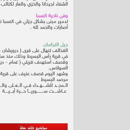
الشفاء لجرحانا والخزي والعار لكتائب 
وفي ناحية كنسبا
تدمير مبنى بشكل جزئي في كنسبا نت
أصابات والحمد لله .
جبل التركمان
القذائف تنهال على قرى ( درويشان - 
في قرية رأس البسيط وذلك منذ ساع
وقصف أستهدف قريتي ( غمام - ديرحن
السولاس.
وشهد اليوم قصف عنيف على قرية ال
مرصد البسيط
الــمجــد للشــــهــداء فــي الــعــلى والــنص
عــاشــــت ســــــــوريـــا حـــرة أبـــيــــة
مواضيع ذات صلة