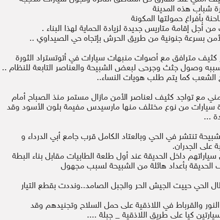
ة شباب هذه المدينة
 أجل إقامة متاريس جديدة لزيادة الحماية لهذا البناء .
من بسرعة جنونية من طريق الحرش بإتجاه حي الصيداوي ..
ر كثيف مترافق مع أصوات منبهات سيارات في أتوتستراد الثورة
 سببه وصول جثث وجرحى لبعض الشبيحة والعناصر التابعة للنظام ..
الشعب كما يتم طلب هويات النساء..
 أستنفار أمني مع تواجد كثيف لعناصر الأمن مازال مستمر منذ الصباح أمام
 سيارات من نوع مختلف منها مارسيدس مفيمة بلون الأسود وقد
 ...
بيحة تنتشر في الحي وبالعتاد الكامل قرب جامع أبي الدرداء و
 على الجدران.
سياراتهم داخل الحديقة عند أول طلعة الطابيات مقابل بناء البطة
ف الحديقة بأعداد هائلة من الشبيحة لسبب مجهول
ل الحي حييت الجيش الحر والجبل الصامد..ونددت بقطع التيار
النور والقرباط في اللاذقية على حمل السلاح وتجنيدهم وقد
رتين كيا على طريق اللاذقية _ جبلة ....