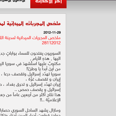
آخر الأحداث
ملخص المجريات الميدانية لمدينة ال
2012-11-29
ملخص المجريات الميدانية لمدينة الل
28112012
السوريون يفتحون للسماء بواباتٍ جدي
اليها , هذهِ الأيام ,
مكتوبٌ عليها استُشهدَ في سوريا اليو
من أينَ أبدأ يا وطنْ!!
سوريا تهدّد إسرائيل وتقصف درعا ، إ
إيران و تقصف غزّة ،
إيران تهدّد إسرائيل و تحرق بغداد ، ح
إسرائيل و يقصف حمص ..
هذا نتاج أكثر من أربعين عاماَ من جع
الإعلاميّة ..!!
ومازال يشهد الساحل السوري حصارا خ
حواجز قطعت أحياء المدن أجزاء وتك