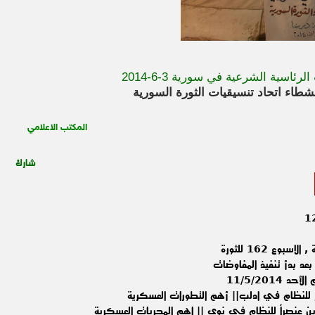
الرئاسية الشرعية في سورية 3-6-2014
نشطاء اتحاد تنسيقيات الثورة السورية
المكتب الاعلامي
شارك
وع 162 للثورة
عد بدأ تنفيذ المفاوضات
11/5/201
 للنظام في ادلب|| أهم التطورات العسكرية
ين عنصراً للنظام في نوى || اهم المجريات العسكرية