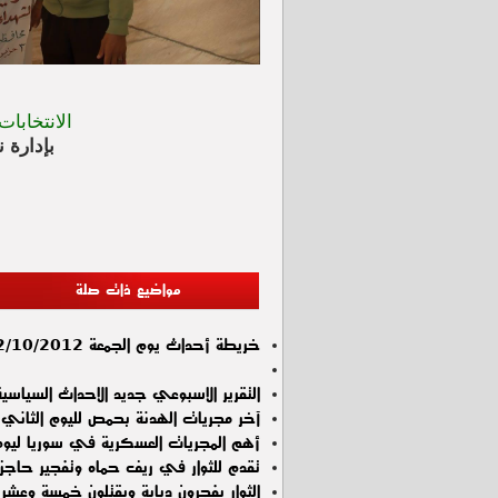
الانتخابات 
بإدارة 
مواضيع ذات صلة
خريطة أحداث يوم الجمعة 12/10/2012
التقرير الاسبوعي جديد الاحداث السياسية , الاسب
آخر مجريات الهدنة بحمص لليوم الثاني ب
أهم المجريات العسكرية في سوريا ليوم الأحد 4
تقدم للثوار في ريف حماه وتفجير حاجز
الثوار يفجرون دبابة ويقتلون خمسة وعشر