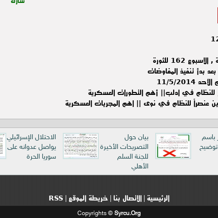
شارك
وع 162 للثورة
عد بدأ تنفيذ المفاوضات
11/5/201
 للنظام في ادلب|| أهم التطورات العسكرية
ين عنصراً للنظام في نوى || اهم المجريات العسكرية
ر باسم
بيان حول
الاحتلال الإسرائيلي
 توضيح
التصريحات الأخيرة
يواصل عدوانه على
للجنة السلم
سوريا الحرة
الأهلي
الرئيسية
الاتصال بنا
خريطة الموقع
RSS
|
|
|
Copyrights ©
Syrcu.Org