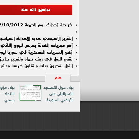
مواضيع ذات صلة
خريطة أحداث يوم الجمعة 12/10/2012
التقرير الاسبوعي جديد الاحداث السياسية , الاسب
آخر مجريات الهدنة بحمص لليوم الثاني ب
أهم المجريات العسكرية في سوريا ليوم الأحد 4
تقدم للثوار في ريف حماه وتفجير حاجز
الثوار يفجرون دبابة ويقتلون خمسة وعشر
هام
بيان حول التصعيد
بيان مزوّ
الإسرائيلي على
الاتحاد –
الأراضي السورية
رسمي