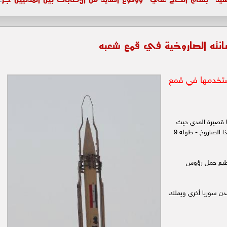
انته الصاروخية في قمع شعبه
يستخدمها في قمع
انها قصيرة المدى حيث
يبلغ مدى الصاروخ 70 كم فقط وهذا ما يميز هذا الصاروخ - طوله 9
ت ويستطيع حمل رؤوس
دن سوريا أخرى ويملك