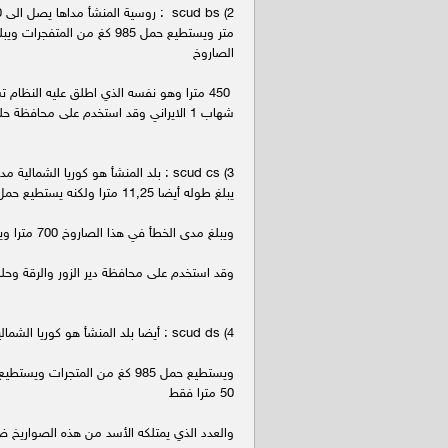
متر ويستطيع حمل 985 كغ من المت
الصاروخ
450 مترا وهو نفسه الذي اطلق عليه النظام
شهاب 1 الايراني وقد استخدم على محافظة حلب .
يبلغ طوله أيضا 11,25 مترا ولكنه يستطيع حمل 600 كغ من المتجرات
ويبلغ مدى الخطأ في هذا الصاروخ 700 مترا ويملك منها 150 صاروخا وتم نقل هذه الصواريخ عام 1998 من حلب الى دمشق
وقد استخدم على محافظة دير الزور والرقة وحل
4) scud ds : أيضا بلد المنشأ هو كوريا الشمالية مداها يصل الى 700 كم ويبلغ طوله 12,29 مترا
ويستطيع حمل 985 كغ من المتجر
50 مترا فقط
والعدد الذي يمتلكه الأسد من هذه الصواريخ ضئ