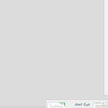
قريبًا: انعقاد