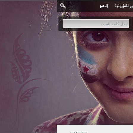
ير تلفزيونية
الصور
نية في مدينة #عربين بـ 3 غارات جوية إحداها محملة بقنابل عنقودية.