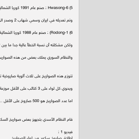
5) Hwasong-6 : صنع عام 1991 كوريا الشمالية يصل مداها الى 500 كم وتستطيع حمل 770 كغ من المتفجرات
وتم تعديله في ايران وسمي شهاب 2 وصدر الى سوريا والمعلومات ضئيلة عن استخدام النظام السوري هذا النوع بعد!
6) Rodong-1) : صنع عام 1988 كوريا الشمالية يصل مداه الى 1000 كم
ولكن مشكلته أن نسبة الخطأ عالية جدا ما بين 2 الى 4 كم وقامت ايران بتعديله وهو ما سمي شهاب 3
والنظام السوري يملك بعض من هذه الصواريخ لكن
تتوزع هذه الصواريخ على ثلاث ألوية صاروخية تا
ويحوي كل لواء على 3 كتائب على الأقل موزعة في كامل الأراضي السورية واهمها هو اللواء 155 في القطيفة في القلمون
اما عدد الصواريخ هو 500 صاروخ على الأقل .... حيث تعد الترسانة الصاروخية في سوريا هي الأضخم على مستوى الشرق الأوسط .
قام النظام الأسدي بتجهيز بعض صواريخ السكود 
فيديو 1 :
اطلاق صاروخ سكود من لواء الصواريخ