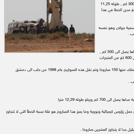
2) scud bs : روسية المنشأ مداها يصل الى 300 كم , طوله 11,25
فجرات ويبلغ مدى الخطا في هذا
 تسمية جولان وهو نفسه
3) scud cs : بلد المنشأ هو كوريا الشمالية مداها يصل الى 500 كم ,
ب .
ات ويستطيع حمل رؤوس كيميائية ونووية وما يميز هذا الصاروخ هو قلة نسبة الخطأ التي لا تتجاوز
يل جدا لا يتجاوز العشرين صاروخا .