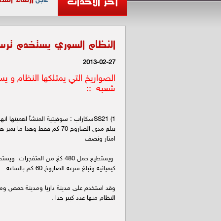
آخر الأحداث
عاجل
النظام السوري يستخدم ترس
2013-02-27
الصواريخ التي يمتلكها النظام و 
شعبه ::
1) SS21سكاراب : سوفيتية المنشأ اهميتها 
امتار ونصف
ويستطيع حمل 480 كغ من المتفجرا
كيميائية وتبلغ سرعة الصاروخ 60 كم بالساعة
وقد استخدم على مدينة داريا ومدينة حمص وم
النظام منها عدد كبير جدا .