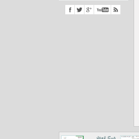
قريبًا: انعقاد