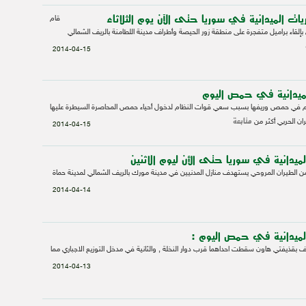
ت الميدانية في سوريا حتى الآن يوم الثلاثاء
قام
بإلقاء براميل متفجرة على منطقة زور الحيصة وأطراف مدينة اللطامنة بالريف الشمالي
2014-04-15
ميدانية في حمص اليوم
وم في حمص وريفها بسبب سعي قوات النظام لدخول أحياء حمص المحاصرة السيطرة عليها
متابعة
ن الحربي أكثر من
2014-04-15
يدانية في سوريا حتى الأن ليوم الاثنين
ن الطيران المروحي يستهدف منازل المدنيين في مدينة مورك بالريف الشمالي لمدينة حماة
2014-04-14
لميدانية في حمص اليوم :
قذيفتي هاون سقطت احداهما قرب دوار النخلة , والثانية في مدخل التوزيع الاجباري مما
2014-04-13