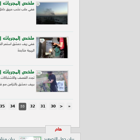
ملخص المجريات ا
ففي حلب نشب حريق داخل فر
ملخص المجريات ال
ففي ريف دمشق استمر ال
متابعة
الريجة
ملخص المجريات ال
تجدد القصف والاشتباكات عن
بريف دمشق بالتزامن مع
35
34
32
31
30
<
«
33
هام
بيان حول التصعيد
بيان مزوّ