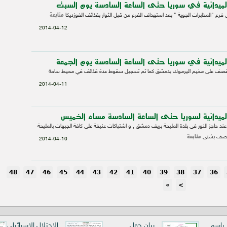
لميدانية في سوريا حتى الساعة السادسة يوم السبت
متابعة
ع "المخابرات الجوية " بعد استهداف الفرع من قبل الثوار بقذائف الفوزديكا
2014-04-12
ميدانية في سوريا حتى الساعة السادسة يوم الجمعة
قصف على مخيم اليرموك بدمشق كما تم تسجيل سقوط عدة قذائف في محيط ساحة
2014-04-11
ميدانية لسوريا حتى الساعة السادسة مساء الخميس
د حاجز النور في بلدة المليحة بريف دمشق , و اشتباكات عنيفة على كافة الجبهات بالمليحة
متابعة
 قصف بشتى
2014-04-10
48
47
46
45
44
43
42
41
40
39
38
37
36
»
>
ر باسم
بيان حول
الاحتلال الإسرائيلي