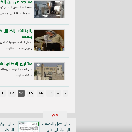
مسجد عمر بن الخ
بسم الله الرحمن الرحيم "و
يدخلوها إلا خائفين لهم في 
بالوثائق الاختلا
وحده
حصل اتحاد تنسيقيات الثور
متابعة
و تبين هذه ...
مشاريع النظام تشر
قبل اندلاع الثورة بقرابة ا
متابعة
لانشاء
18
17
15
14
13
<
«
16
هام
بيان حول التصعيد
بيان مزوّ
الإسرائيلي على
الاتحاد –