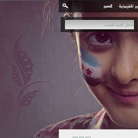
ير تلفزيونية
الصور
نية في مدينة #عربين بـ 3 غارات جوية إحداها محملة بقنابل عنقودية.