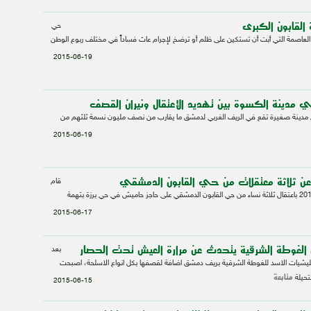
القابون الكبرى
حي
ء العاصمة التي أبت أن تستكين على ظلم أو ترضخ لإجرام عاث فساداً في مختلف ربوع الوطن
2015-06-19
مدينة الكسوة بين تهديد الإعتقال ونيران القصف
مدينة صغيرة تقع في الريف الغربي لدمشق ما يقارب من نصف مليون نسمة ثلثهم من
2015-06-19
عن ثلاثة معتقلات من حي القابون الدمشقي
قام
نظام الأسد بتاريخ 12- 6-2015 باعتقال ثلاثة نساء من حي القابون الدمشقي على حاجز حاميش في حي برزة بتهمة
2015-06-17
ن الغوطة الشرقية يتحدث عن مرارة العيش تحت الحصار
بعد
مليشيات الاسد للغوطة الشرقية بريف دمشق اضافة لقصفها بكل انواع الاسلحة، اصبحت
متابعة
تحيلة
2015-06-15