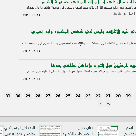
طاب مثال على اجرام النظام في معضمية الشام
من أظلم ممن منع مساجد الله أن يذكر فيها اسمه وسعى في خرابها أولئك ما كان لهم أن
متابعة
الدنيا خزي
2015-06-14
ل في بنية الإئتلاف وليس في شخص المشبوه وليد العمري
ة على التفاصيل الكاملة التي أوصلت عضو الإئتلاف المفصول وليد العمري إلى موقعه ذاك
2015-06-14
يد للمدنيين قبل الثورة وأماكن لقتلهم بعدها
لعامين قام نظام الأسد بهدم أكثر من ثلاثمائة منزل من المنازل والمحال التجارية في دمشق
2015-06-11
31
30
29
28
27
26
25
24
23
22
21
20
19
»
>
ر باسم
بيان حول
الاحتلال الإسرائيلي
 توضيح
التصريحات الأخيرة
يواصل عدوانه على