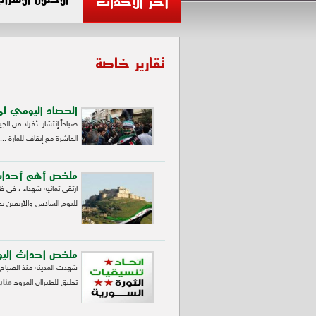
آخر الأحداث
تقارير خاصة
الحصاد اليومي لمدينة
صباحاً إنتشار لأفراد من ا
العاشرة مع إيقاف للمارة ...
ملخص أهم أحداث حمص لي
ارتقى ثمانية شهداء ، في 
لليوم السادس والأربعين بع
ملخص احداث اليوم لحر
شهدت المدينة منذ الصباح 
متاب
ﺗﺤﻠﻴﻖ ﻟﻠﻄﻴﺮاﺍﻥ ﺍﻟﻤﺮﻭﺣ