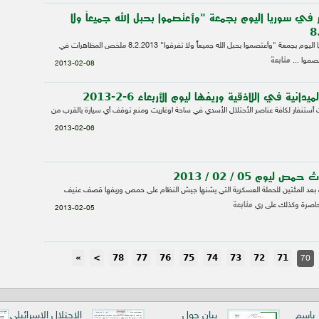
ر في سوريا اليوم بجمعة "وأعتصموا بحبل الله جميعاً ولا
116 نقطة تظاهر في سوريا اليوم بجمعة "وأعتصموا بحبل الله جميعاً ولا تفرقوا" 8.2.2013 ملخص المظاهرات في
متابعة
صموا ...
2013-02-08
نية في اللاذقية وريفها ليوم الأربعاء 6-2-2013
أستنفار لكافة عناصر الأحتلال الأسدي في ساحة اوغاريت ومنع توقف أي سيارة بالقرب من
2013-02-06
يوم 05 / 02 / 2013
ن بعد المئتين للحملة العسكرية التي يشنها جيش النظام على حمص وريفها قصف عنيف
متابعة
اصرة وكذلك على ري
2013-02-05
»
>
78
77
76
75
74
73
72
71
70
ر باسم
بيان حول
الاحتلال الإسرائيلي