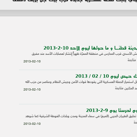
 قطنـا و ما حولها ليوم الأحد 10-2-2013
لجيش الأسدي قرب المدارس في منطقة المعرّة ظهراً إنتشار لعصابات الأسد عند مفرق
متابعة
2013-02-10
وم 10 / 02 / 2013
ظل استمرار الحملة العسكرية التي يقودها قوات الأمن وجيش النظام وعناصر من حزب الله
متابعة
د المئتين
2013-02-10
ستا يوم 9-2-2013
تحليق الطيران الحربي (الميغ) في سماء المدينة ومدن وبلدات الغوطة الشرقية كما شوهد
عة
2013-02-10