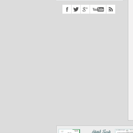
قريبًا: انعقاد