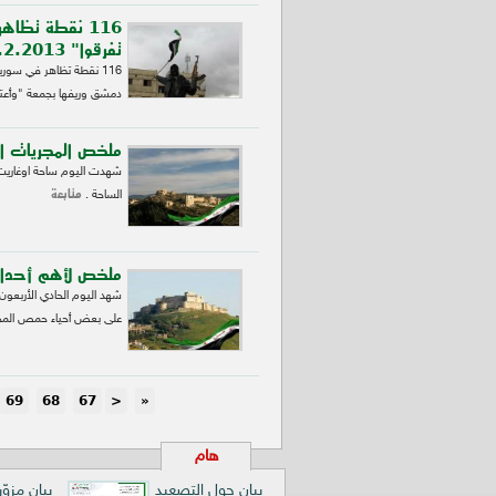
116 نقطة تظاه
تفرقوا" 8.2.2013
دمشق وريفها بجمعة "وأعت
ملخص المجريات الميدا
شهدت اليوم ساحة اوغاريت 
متابعة
الساحة .
ملخص لأهم أحداث حمص ل
شهد اليوم الحادي الأربعو
على بعض أحياء حمص المح
69
68
67
<
«
هام
بيان حول التصعيد
بيان مزوّ