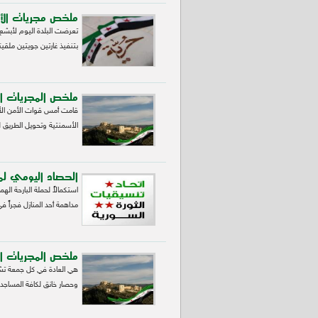
ملخص مجريات الأحدا
تعرضت البلدة اليوم لأبشع
بتنفيذ غارتين جويتين ملقيتا
ملخص المجريات الميد
قامت أمس قوات الأمن الأسد
الأسمنتية وتحويل الطريق
الحصاد اليومي لمدينة
استكمالاً لحملة البارحة ا
مداهمة أحد المنازل فجراً ف
ملخص المجريات الميد
هي العادة في كل جمعة تشهد
وحصار خانق لكافة المساجد